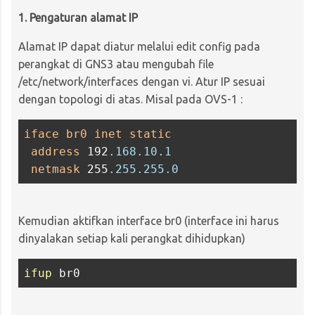
1. Pengaturan alamat IP
Alamat IP dapat diatur melalui edit config pada
perangkat di GNS3 atau mengubah file
/etc/network/interfaces dengan vi. Atur IP sesuai
dengan topologi di atas. Misal pada OVS-1 :
iface
br0
inet
static
address
 192
.168
.10
.1
netmask
 255
.255
.255
.0
Kemudian aktifkan interface br0 (interface ini harus
dinyalakan setiap kali perangkat dihidupkan)
ifup
 br0