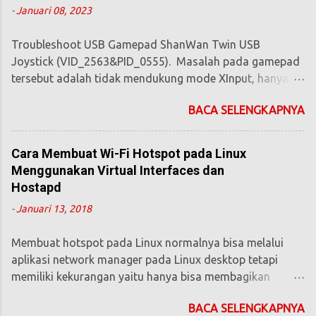
-
Januari 08, 2023
Troubleshoot USB Gamepad ShanWan Twin USB
Joystick (VID_2563&PID_0555). Masalah pada gamepad
tersebut adalah tidak mendukung mode XInput, hanya
mode DirectInput yang didukung. Padahal game jaman
BACA SELENGKAPNYA
sekarang kebanyakan hanya mendukung mode XInput
(mode yang dipakai di XBOX Controller). Selain itu
gamepad ini memiliki motor getar tapi tidak berfungsi.
Cara Membuat Wi-Fi Hotspot pada Linux
Berikut ini beberapa hal yang dapat dilakukan : 1.
Menggunakan Virtual Interfaces dan
Windows Pada Windows gamepad ini plug & play tapi
Hostapd
untuk mengaktifkan fitur getar perlu driver bawaannya,
-
Januari 13, 2018
jika CD Driver bawaannya hilang bisa unduh ini :
https://drive.google.com/file/d/1v9L-
Membuat hotspot pada Linux normalnya bisa melalui
qojUCB9bL2sQ_cf4DZ97bc7iNp2d/view?usp=sharing
aplikasi network manager pada Linux desktop tetapi
Untuk mengubah mode dari DirectInput menjadi XInput
memiliki kekurangan yaitu hanya bisa membagikan
bisa menggunakan software ini :
jaringan internet dari interface atau sumber perangkat
https://www.x360ce.com/ x360ce bisa mengubah
BACA SELENGKAPNYA
selain perangkat wifi yang digunakan untuk dijadikan wifi
instruksi getar dari XInput ke DirectInput juga kalau