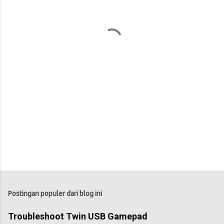
t
a
r
Postingan populer dari blog ini
Troubleshoot Twin USB Gamepad