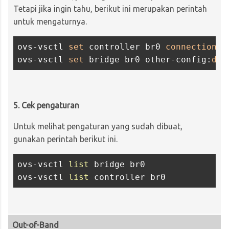
Tetapi jika ingin tahu, berikut ini merupakan perintah
untuk mengaturnya.
ovs-vsctl 
set
 controller br0 
connection
-
m
ovs-vsctl 
set
 bridge br0 other-config:
dis
5. Cek pengaturan
Untuk melihat pengaturan yang sudah dibuat,
gunakan perintah berikut ini.
ovs-vsctl 
list
 bridge br0

ovs-vsctl 
list
Out-of-Band