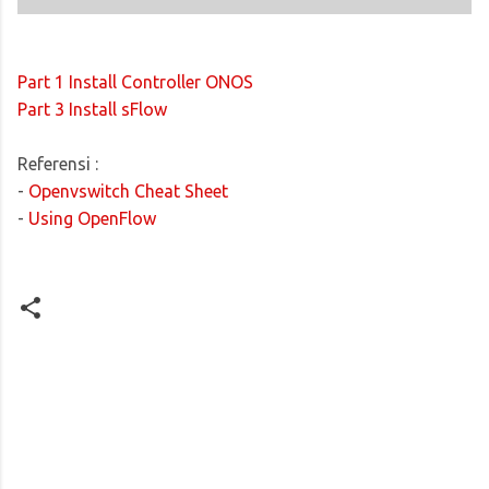
Part 1 Install Controller ONOS
Part 3 Install sFlow
Referensi :
-
Openvswitch Cheat Sheet
-
Using OpenFlow
K
o
m
e
n