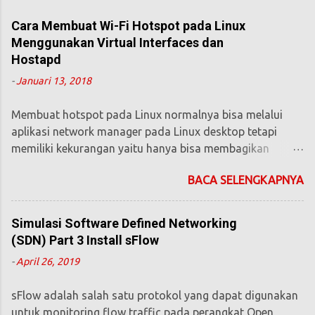
Cara Membuat Wi-Fi Hotspot pada Linux
Menggunakan Virtual Interfaces dan
Hostapd
-
Januari 13, 2018
Membuat hotspot pada Linux normalnya bisa melalui
aplikasi network manager pada Linux desktop tetapi
memiliki kekurangan yaitu hanya bisa membagikan
jaringan internet dari interface atau sumber perangkat
BACA SELENGKAPNYA
selain perangkat wifi yang digunakan untuk dijadikan wifi
hotspot. Jadi tidak bisa membagikan internet yang
didapat dari wifi menjadi wifi hotspot dengan satu
Simulasi Software Defined Networking
perangkat. Pada sistem operasi sebelum Windows 10
(SDN) Part 3 Install sFlow
pembuatan hotspot bisa menggunakan aplikasi
-
April 26, 2019
connectify ataupun menggunakan perintah netsh pada
command prompt, lalu pada Windows 10 terbaru sudah
sFlow adalah salah satu protokol yang dapat digunakan
menyediakan fitur hotspot pada sistem operasinya.
untuk monitoring flow traffic pada perangkat Open