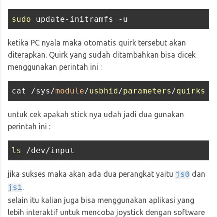
sudo
 update-initramfs -u
ketika PC nyala maka otomatis quirk tersebut akan
diterapkan. Quirk yang sudah ditambahkan bisa dicek
menggunakan perintah ini :
cat /sys/
module
/
usbhid
/
parameters
/
quirks
untuk cek apakah stick nya udah jadi dua gunakan
perintah ini :
ls
jika sukses maka akan ada dua perangkat yaitu
dan
js0
.
js1
selain itu kalian juga bisa menggunakan aplikasi yang
lebih interaktif untuk mencoba joystick dengan software