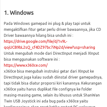
1. Windows
Pada Windows gamepad ini plug & play tapi untuk
mengaktifkan fitur getar perlu driver bawaannya, jika CD
Driver bawaannya hilang bisa unduh ini :
https://drive.google.com/file/d/1v9L-
qojUCB9bL2sQ_cf4DZ97bc7iNp2d/view?usp=sharing
Untuk mengubah mode dari DirectInput menjadi XInput
bisa menggunakan software ini :
https://www.x360ce.com/
x360ce bisa mengubah instruksi getar dari XInput ke
DirectInput juga kalau sudah diinstal driver gamepadnya,
tapi tidak bisa diatur proporsi kiri kanannya. Kekurangan
x360ce yaitu harus duplikat file confignya ke folder
masing-masing game, selain itu khusus untuk ShanWan
Twin USB Joystick ini ada bug pada x360ce yaitu
konfigurasinya akan reset ketika restart PC walaupun