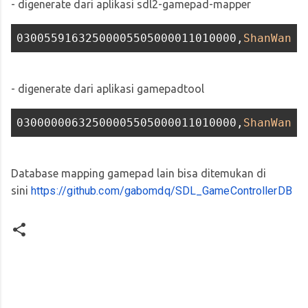
- digenerate dari aplikasi sdl2-gamepad-mapper
03005591632500005505000011010000,
ShanWan
T
- digenerate dari aplikasi gamepadtool
03000000632500005505000011010000,
ShanWan
T
Database mapping gamepad lain bisa ditemukan di
sini
https://github.com/gabomdq/SDL_GameControllerDB
K
o
m