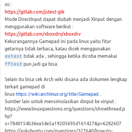
ini :
https://gitlab.com/jstest-gtk
Mode DirectInput dapat diubah menjadi XInput dengan
menggunakan software berikut :
https://gitlab.com/xboxdrv/xboxdrv
Kekurangannya Gamepad ini pada linux yaitu fitur
getarnya tidak terbaca, kalau dicek menggunakan
tidak ada , sehingga ketika dicoba memakai
evtest
pun jadi ga bisa.
fftest
Selain itu bisa cek Arch wiki disana ada dokumen lengkap
terkait gamepad di
linux
https://wiki.archlinux.org/title/Gamepad
.
Sumber lain untuk mensimulasikan dinput ke xinput :
https://www.linuxquestions.org/questions/showthread.p
hp?
s=7840154b36ea54e5a19205695d161427&p=6282607
https://askubuntu.com/questions/327640/how-to-