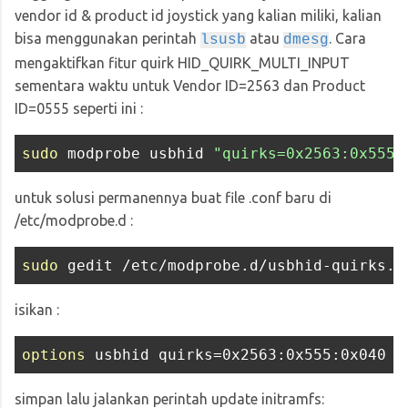
vendor id & product id joystick yang kalian miliki, kalian
bisa menggunakan perintah
atau
. Cara
lsusb
dmesg
mengaktifkan fitur quirk HID_QUIRK_MULTI_INPUT
sementara waktu untuk Vendor ID=2563 dan Product
ID=0555 seperti ini :
sudo
 modprobe usbhid 
"quirks=0x2563:0x555:
untuk solusi permanennya buat file .conf baru di
/etc/modprobe.d :
sudo
isikan :
options
simpan lalu jalankan perintah update initramfs: