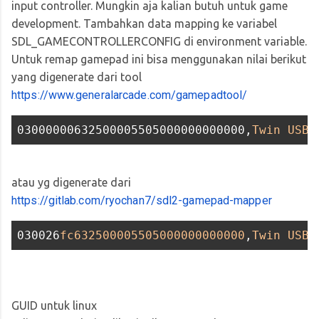
input controller. Mungkin aja kalian butuh untuk game
development. Tambahkan data mapping ke variabel
SDL_GAMECONTROLLERCONFIG di environment variable.
Untuk remap gamepad ini bisa menggunakan nilai berikut
yang digenerate dari tool
https://www.generalarcade.com/gamepadtool/
03000000632500005505000000000000,
Twin
USB
atau yg digenerate dari
https://gitlab.com/ryochan7/sdl2-gamepad-mapper
030026
fc632500005505000000000000
,
Twin
USB
GUID untuk linux